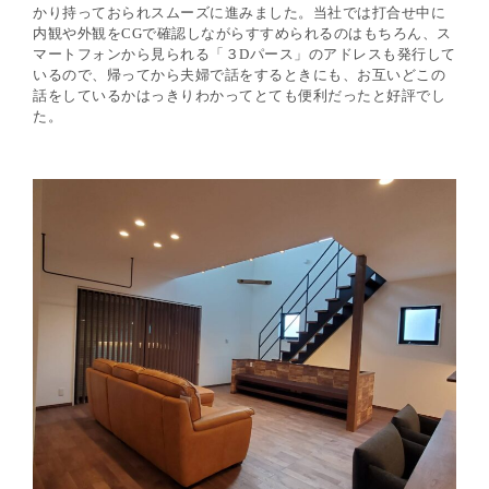
かり持っておられスムーズに進みました。
当社では打合せ中に
内観や外観を
CG
で確認しながらすすめられるのはもちろん、ス
マートフォンから見られる「３
D
パース」のアドレスも発行して
いるので、帰ってから夫婦で話をするときにも、お互いどこの
話をしているかはっきりわかってとても便利だったと好評でし
た。