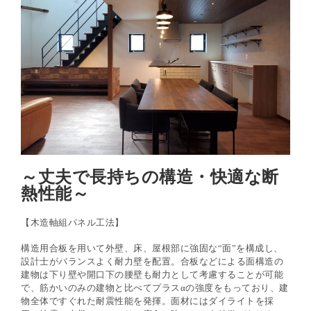
～丈夫で長持ちの構造・快適な断
熱性能～
【木造軸組パネル工法】
構造用合板を用いて外壁、床、屋根部に強固な
“
面
”
を構成し、
設計士がバランスよく耐力壁
を配置。合板などによる面構造の
建物は下り壁や開口下の腰壁も耐力として考慮すること
が可能
で、筋かいのみの建物と比べてプラスαの強度をもっており、建
物全体ですぐれた耐
震性能を発揮。面材にはダイライトを採