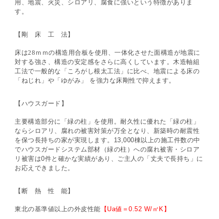
用、地震、火災、シロアリ、腐食に強いという特徴
がありま
す。
【剛 床 工 法】
床は
28
ｍｍの構造用合板を使用、一体化させた面構造が地震に
対する強さ、構造の安定感
をさらに高くしています。木造軸組
工法で一般的な「ころがし根太工法」に比べ、地震によ
る床の
「ねじれ」や「ゆがみ」
を強力な床剛性で抑えます。
【ハウスガード】
主要構造部分に「緑の柱」を使用。耐久性に優れた「緑の柱」
ならシロアリ、腐れの被害対
策が万全となり、新築時の耐震性
を保つ長持ちの家が実現します。
13,000
棟以上の施工件数
の中
でハウスガードシステム部材（緑の柱）への腐れ被害・シロア
リ被害は
0
件と確かな実
績があり、ご主人の「丈夫で長持ち」に
お応えできました。
【断 熱 性 能】
東北の基準値以上の外皮性能
【
Ua
値＝
0.52 W/
㎡
K
】