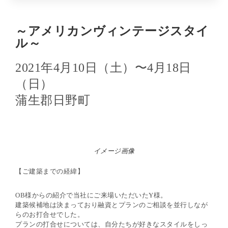
～アメリカンヴィンテージスタイ
ル～
2021
年
4
月
10
日（土）〜
4
月
18
日
（日）
蒲生郡日野町
イメージ画像
【ご建築までの経緯】
OB
様からの紹介で当社にご来場いただいた
Y
様。
建築候補地は決まっており融資とプランのご相談を並行しなが
らのお打合せでした。
プランの打合せについては、自分たちが好きなスタイルをしっ