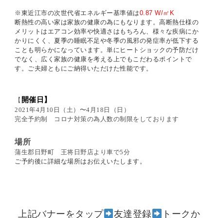
※東近江市の次世代省エネルギー基準値は
0.87 W/
㎡
K
断熱性の高い家は家族の健康の為にもなります。高断熱仕様の
メリットはエアコン効率や快
適さはもちろん、様々な疾病にか
かりにくく、夏季の睡眠不足や冬季の風邪の発症率が低下
する
ことも明らかになっています。単にヒートショックの予防だけ
でなく、広く家族の健康
を考える上でもこだわるポイントで
す。ご夫婦ともにご納得いただけた性能です。
開催日】
【
2021
年
4
月
10
日（土）〜
4
月
18
日（日）
完全予約制 コロナ対策の為人数の制限をしております
場所
蒲生郡日野町 王将日野店より車で
5
分
ご予約後に詳細な場所はお伝えいたします。
上記バナーをタップ
友達登録
トークか