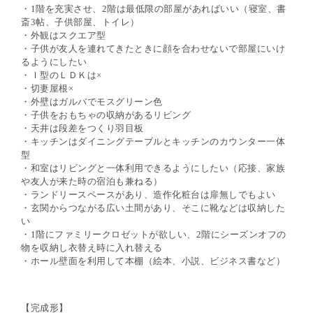
・
1
階を充実させ、
2
階は最低限の部屋があればいい（寝室、書
斎
3
帖、子供部屋、トイレ）
・外観はスクエア型
・子供が友人を連れてきたときに顔を合わせないで部屋にいけ
るようにしたい
・Ｉ型のＬＤＫは×
・切妻屋根×
・外壁はガルバでモスグリーン色
・子供をおもちゃの収納があるリビング
・天井は段差をつくり羽目板
・キッチンはダイニングテーブルとキッチンのカウンター一体
型
・和室はリビングと一体利用できるようにしたい（応接、家族
や友人が来た時の宿泊も兼ねる）
・ランドリースペースがあり、造作化粧台は扉無しでもよい
・玄関からつながる広い土間があり、そこに靴などは収納した
い
・
1
階にファミリークロゼットが欲しい、
2
階にシーズンオフの
物を収納し衣替え時に入れ替える
・ホール壁面を利用して本棚（絵本、小説、ビジネス書など）
【完成形】