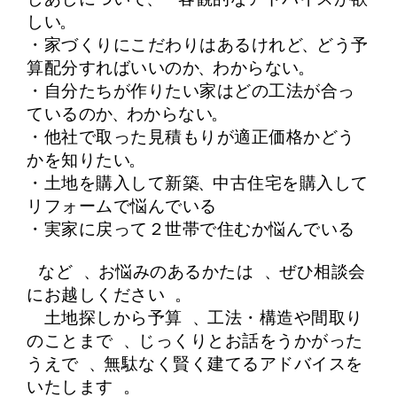
しい
。
・家づくりにこだわりはあるけれど
、
どう予
算配分すればいいのか
、
わからない
。
・自分たちが作りたい家はどの工法が合っ
ているのか
、
わからない
。
・他社で取った見積もりが適正価格かどう
かを知りたい
。
・
土地を購入して新築
、
中古住宅を購入して
リフォームで悩んでいる
・
実家に戻って２世帯で住むか悩んでいる
など
、
お悩みのあるかたは
、
ぜひ相談会
にお越しください
。
土地探しから予算
、
工法・構造や間取り
のこと
まで
、
じっくりとお話をうかがった
うえで
、
無駄なく賢く建てるアドバイスを
いたします
。