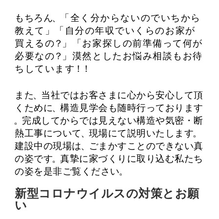
もちろん
、
「全く分からないのでいちから
教えて」「自分の年収でいくらのお家が
買えるの
？
」「お家探しの前準備って何が
必要なの
？
」漠然としたお悩み相談もお待
ちしています
！
！
また
、
当社ではお客さまに心から安心して頂
くために
、
構造見学会も随時行っております
。
完成してからでは見えない構造や気密・断
熱工事について
、
現場にて説明いたします
。
建設中の現場は
、
ごまかすことのできない真
の姿です
。
真摯に家づくりに取り込む私たち
の姿を是非ご覧ください
。
新型コロナウイルスの対策とお願
い