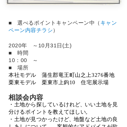
■ 選べるポイントキャンペーン中（
キャン
ペーン内容チラシ
）
2020年 ～10月31日(土)
■ 時間
10：00 ～
■ 場所
本社モデル 蒲生郡竜王町山之上
3276
番地
栗東モデル 栗東市上鈎
10
住宅展示場
相談会内容
・土地から探しているけれど
、
いい土地を見
分けるポイントを教えてほしい
。
・土地が見つかったけど
、
地盤など土地の良
しあしについて
、
客観的なアドバイスが欲