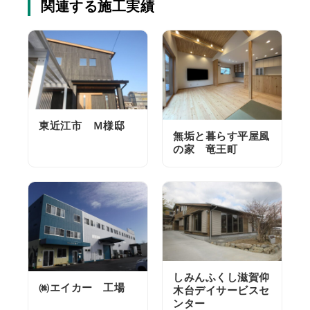
関連する施工実績
東近江市 Ｍ様邸
無垢と暮らす平屋風
の家 竜王町
しみんふくし滋賀仰
㈱エイカー 工場
木台デイサービスセ
ンター