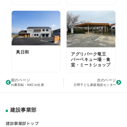
凧日和
アグリパーク竜王
バーベキュー場・食
堂・ミートショップ
前のページ
次のページ
㈱重田組・NKC㈱社屋
日野子ども家庭相談センター
建設事業部
建設事業部トップ