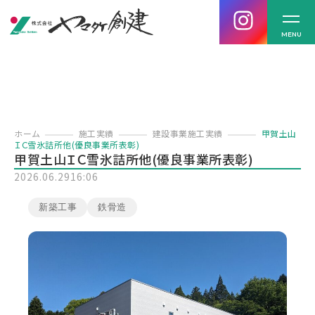
MENU
ホーム
施工実績
建設事業施工実績
甲賀土山
ＩＣ雪氷詰所他(優良事業所表彰)
甲賀土山ＩＣ雪氷詰所他(優良事業所表彰)
2026.06.29
16:06
新築工事
鉄骨造