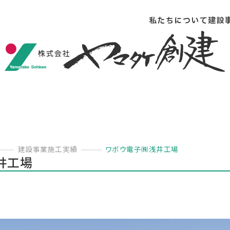
私たちについて
建設
建設事業施工実績
ワボウ電子㈱浅井工場
井工場