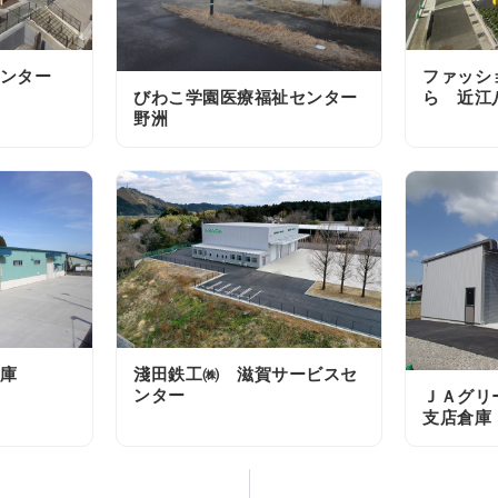
ンター
ファッシ
ら 近江
びわこ学園医療福祉センター
野洲
淺田鉄工㈱ 滋賀サービスセ
庫
ンター
ＪＡグリ
支店倉庫