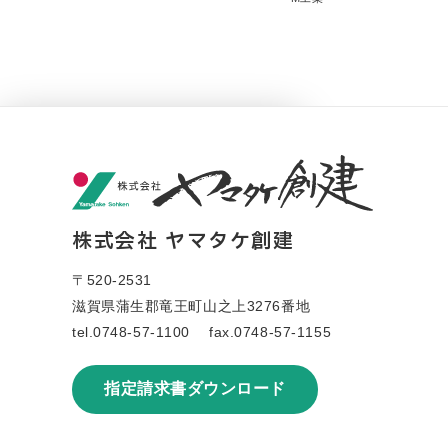
RECRUIT
採用情報
地域に必要とされる仕事を
株式会社 ヤマタケ創建
あなたの手で
〒520-2531
私たちと一緒に
滋賀県蒲生郡竜王町山之上3276番地
暮らしの未来をつくる仲間を
tel.
0748-57-1100
fax.0748-57-1155
募集しています
。
指定請求書ダウンロード
VIEW MORE