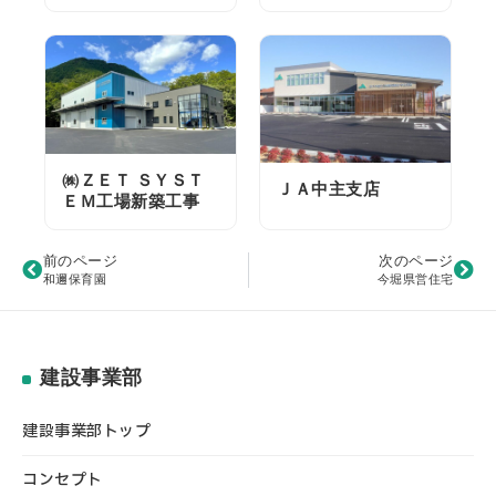
㈱ＺＥＴ ＳＹＳＴ
ＪＡ中主支店
ＥＭ工場新築工事
前のページ
次のページ
和邇保育園
今堀県営住宅
建設事業部
建設事業部トップ
コンセプト