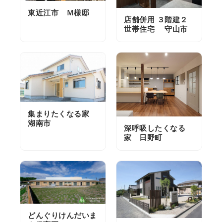
東近江市 Ｍ様邸
店舗併用 ３階建２
世帯住宅 守山市
集まりたくなる家
湖南市
深呼吸したくなる
家 日野町
どんぐりけんだいま