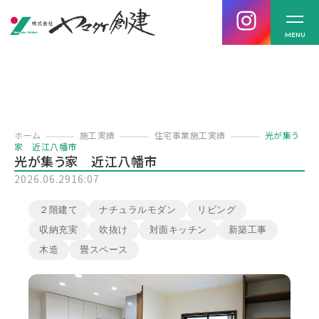
MENU
ホーム
施工実績
住宅事業施工実績
光が集う
家 近江八幡市
光が集う家 近江八幡市
2026.06.29
16:07
２階建て
ナチュラルモダン
リビング
収納充実
吹抜け
対面キッチン
新築工事
木造
畳スペース