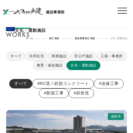
建設事業部
文化・運動施設
WORKS
ホーム
施工実績
建設事業施工実績
文化・運動施設
すべて
共同住宅
商業施設
官公庁施設
工場・事務所
教育・福祉施設
文化・運動施設
すべて
#RC造 / 鉄筋コンクリート
#改修工事
#新築工事
#鉄骨造
湖南市