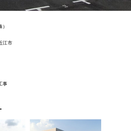
株）
近江市
工事
ー