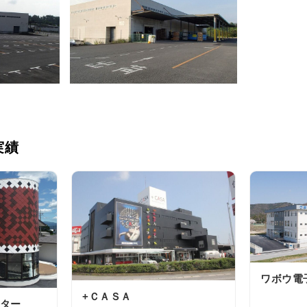
実績
ワボウ電
+ＣＡＳＡ
ター