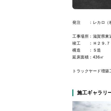
発注 ：レカロ（
工事場所：滋賀県東
竣工 ：Ｈ２９.７
構造 ：Ｓ造
延床面積：436㎡
トラックヤード増築
施工ギャラリ