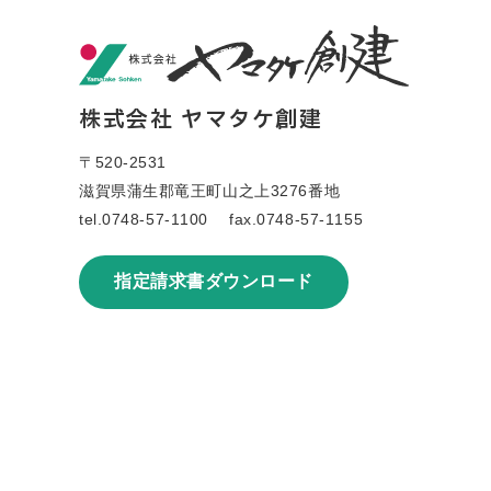
RECRUIT
採用情報
地域に必要とされる仕事を
株式会社 ヤマタケ創建
あなたの手で
〒520-2531
私たちと一緒に
滋賀県蒲生郡竜王町山之上3276番地
暮らしの未来をつくる仲間を
tel.
0748-57-1100
fax.0748-57-1155
募集しています
。
指定請求書ダウンロード
VIEW MORE