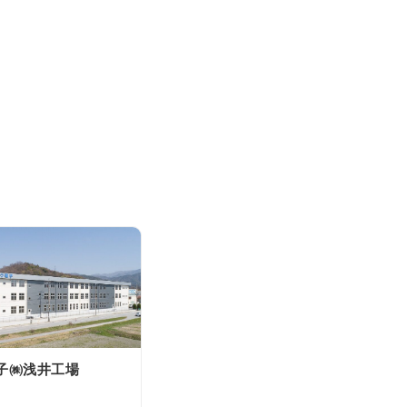
子㈱浅井工場