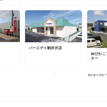
バースデイ駒井沢店
㈱びわこ
ター
蒲生東小学校プ