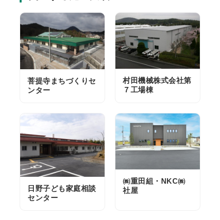
村田機械株式会社第
菩提寺まちづくりセ
７工場棟
ンター
㈱重田組・NKC㈱
日野子ども家庭相談
社屋
センター