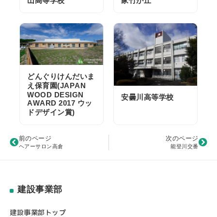
山高等学校
家竹が丘
どんぐりけんだいま
え保育園(JAPAN
WOOD DESIGN
安曇川高等学校
AWARD 2017 ウッ
ドデザイン賞)
前のページ
次のページ
ヘアーサロン高倉
能登川交番
建設事業部
建設事業部トップ