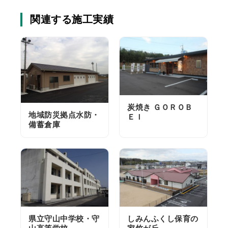
関連する施工実績
炭焼き ＧＯＲＯＢ
地域防災拠点水防・
ＥＩ
備蓄倉庫
県立守山中学校・守
しみんふくし保育の