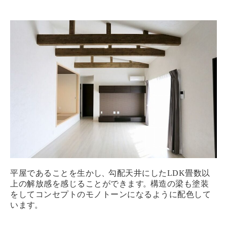
平屋であることを生かし
、
勾配天井にしたLDK畳数以
上の解放感を感じることができます
。
構造の梁も塗装
をしてコンセプトのモノトーンになるように配色して
います
。