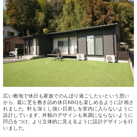
広い敷地で休日も家族でのんぼり過ごしたいという思い
から
、
庭に芝を敷き詰め休日BBQも楽しめるように計画さ
れました
。
軒も深くし強い日差しを室内に入らないように
設計しています
。
外観のデザインも単調にならないように
凹凸をつけ
、
より立体的に見えるように設計デザインを行
いました
。