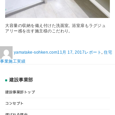
大容量の収納を備え付けた洗面室
。
浴室扉もラグジュ
アリー感を出す施主様のこだわり
。
yamatake-sohken.com
11月 17, 2017
レポート
,
住宅
事業施工実績
建設事業部
建設事業部トップ
コンセプト
選ばれる理由